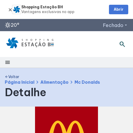
Shopping Estação BH
Abrir
sunny
20°
Fechado
arrow_drop_down
search
menu
Shopping
Voltar
arrow_back
chevron_right
chevron_right
Página Inicial
Alimentação
Mc Donalds
Detalhe
Mapa Interno
Facilidades
Como Chegar