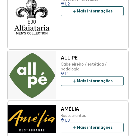
place
L2
add
Mais informações
ALL PE
Cabeleireiro / estética /
podologia
place
L1
add
Mais informações
AMÉLIA
Restaurantes
place
L3
add
Mais informações