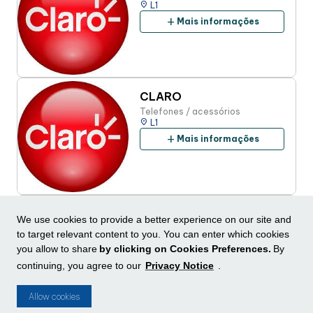
place
L1
add
Mais informações
CLARO
Telefones / acessórios
place
L1
add
Mais informações
CLÁSSICO CHURROTERIA
We use cookies to provide a better experience on our site and
Outros (sorvete, bomboniere,
to target relevant content to you. You can enter which cookies
doceria)
you allow to share
by clicking on Cookies Preferences.
By
place
L1
continuing, you agree to our
Privacy Notice
.
add
Mais informações
Allow cookies