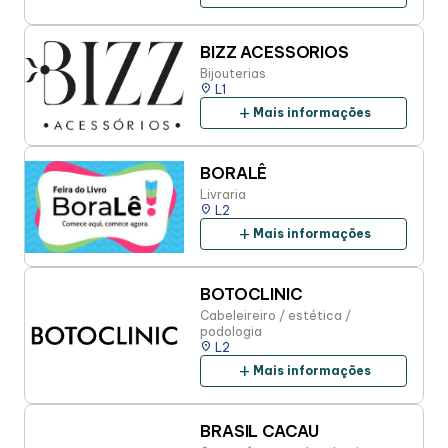
BIZZ ACESSORIOS
Bijouterias
place
L1
add
Mais informações
BORALÊ
Livraria
place
L2
add
Mais informações
BOTOCLINIC
Cabeleireiro / estética /
podologia
place
L2
add
Mais informações
BRASIL CACAU