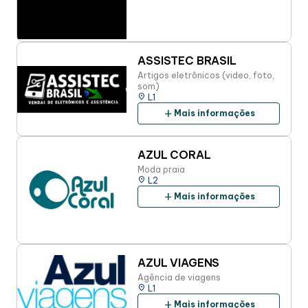
ASSISTEC BRASIL
Artigos eletrônicos (video, foto,
som)
place
L1
add
Mais informações
AZUL CORAL
Moda praia
place
L2
add
Mais informações
AZUL VIAGENS
Agência de viagens
place
L1
add
Mais informações