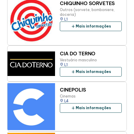
CHIQUINHO SORVETES
Outros (sorvete, bomboniere,
doceria)
place
L1
add
Mais informações
CIA DO TERNO
Vestuário masculino
place
L1
add
Mais informações
CINEPOLIS
Cinemas
place
L4
add
Mais informações