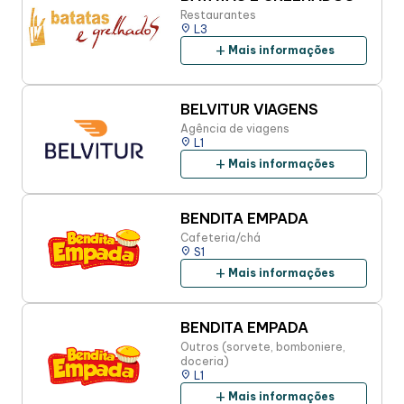
Restaurantes
place
L3
add
Mais informações
BELVITUR VIAGENS
Agência de viagens
place
L1
add
Mais informações
BENDITA EMPADA
Cafeteria/chá
place
S1
add
Mais informações
BENDITA EMPADA
Outros (sorvete, bomboniere,
doceria)
place
L1
add
Mais informações