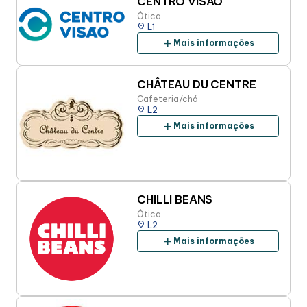
CENTRO VISAO
Ótica
place
L1
add
Mais informações
CHÂTEAU DU CENTRE
Cafeteria/chá
place
L2
add
Mais informações
CHILLI BEANS
Ótica
place
L2
add
Mais informações