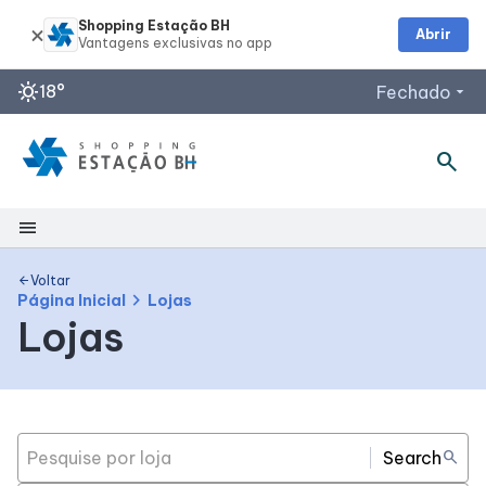
Shopping Estação BH
Abrir
sunny
18°
Fechado
arrow_drop_down
search
menu
Shopping
Voltar
arrow_back
chevron_right
Página Inicial
Lojas
Lojas
Mapa Interno
Facilidades
Search
search
Como Chegar