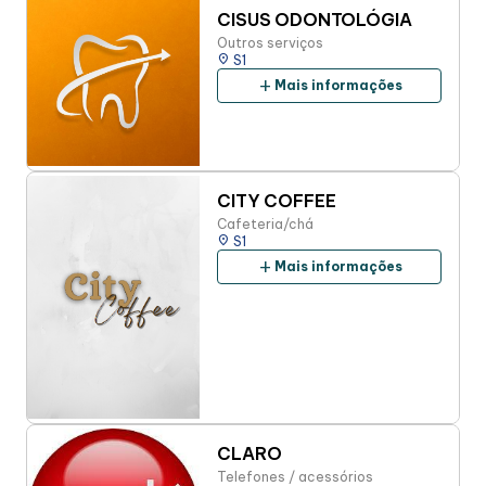
CISUS ODONTOLÓGIA
Outros serviços
place
S1
add
Mais informações
CITY COFFEE
Cafeteria/chá
place
S1
add
Mais informações
CLARO
Telefones / acessórios