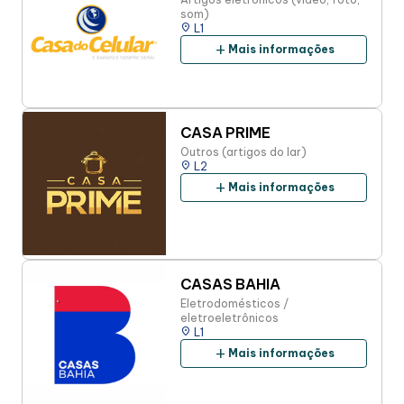
som)
place
L1
add
Mais informações
CASA PRIME
Outros (artigos do lar)
place
L2
add
Mais informações
CASAS BAHIA
Eletrodomésticos /
eletroeletrônicos
place
L1
add
Mais informações