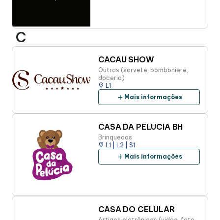
C
CACAU SHOW
Outros (sorvete, bomboniere,
doceria)
place
L1
add
Mais informações
CASA DA PELUCIA BH
Brinquedos
place
L1 | L2 | S1
add
Mais informações
CASA DO CELULAR
Artigos eletrônicos (video, foto,