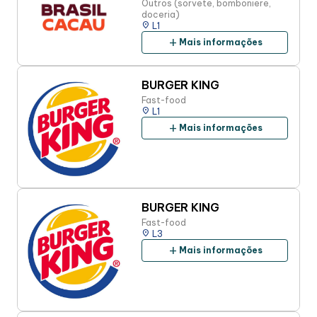
Outros (sorvete, bomboniere,
doceria)
place
L1
add
Mais informações
BURGER KING
Fast-food
place
L1
add
Mais informações
BURGER KING
Fast-food
place
L3
add
Mais informações