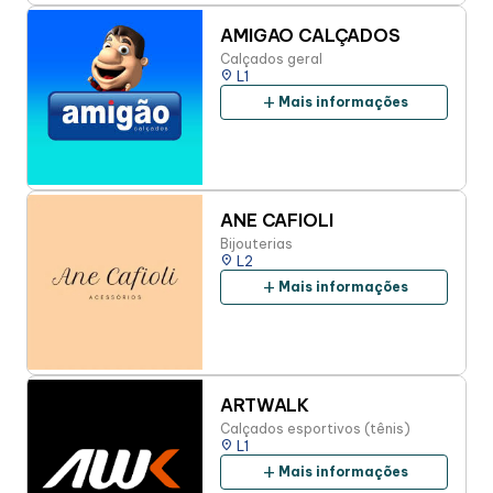
AMIGAO CALÇADOS
Calçados geral
place
L1
add
Mais informações
ANE CAFIOLI
Bijouterias
place
L2
add
Mais informações
ARTWALK
Calçados esportivos (tênis)
place
L1
add
Mais informações