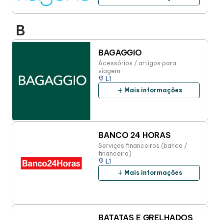
B
BAGAGGIO
Acessórios / artigos para
viagem
place
L1
add
Mais informações
BANCO 24 HORAS
Serviços financeiros (banco /
financeira)
place
L1
add
Mais informações
BATATAS E GRELHADOS