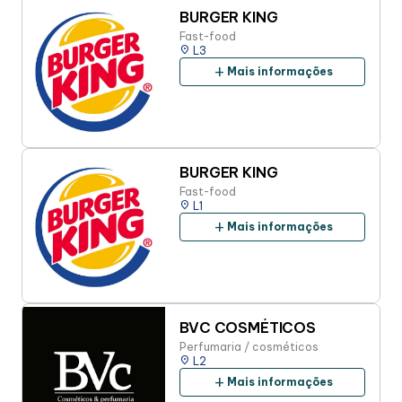
BURGER KING
Fast-food
place
L3
add
Mais informações
BURGER KING
Fast-food
place
L1
add
Mais informações
BVC COSMÉTICOS
Perfumaria / cosméticos
place
L2
add
Mais informações