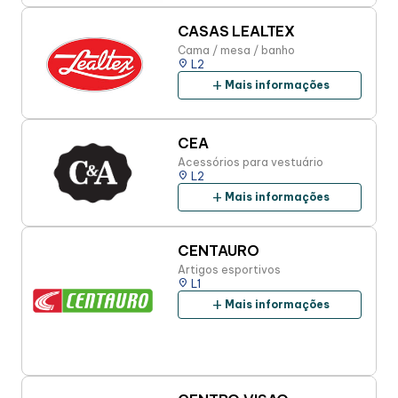
CASAS LEALTEX
Cama / mesa / banho
place
L2
add
Mais informações
CEA
Acessórios para vestuário
place
L2
add
Mais informações
CENTAURO
Artigos esportivos
place
L1
add
Mais informações