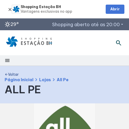
Shopping Estação BH
Abrir
sunny
29°
Shopping aberto até as 20:00
arrow_drop_down
search
menu
Shopping
Voltar
arrow_back
chevron_right
chevron_right
Página Inicial
Lojas
All Pe
ALL PE
Mapa Interno
Facilidades
Como Chegar