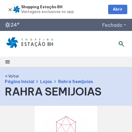
Shopping Estação BH
Abrir
sunny
24°
Fechado
arrow_drop_down
search
menu
Shopping
Voltar
arrow_back
chevron_right
chevron_right
Página Inicial
Lojas
Rahra Semijoias
RAHRA SEMIJOIAS
Mapa Interno
Facilidades
Como Chegar