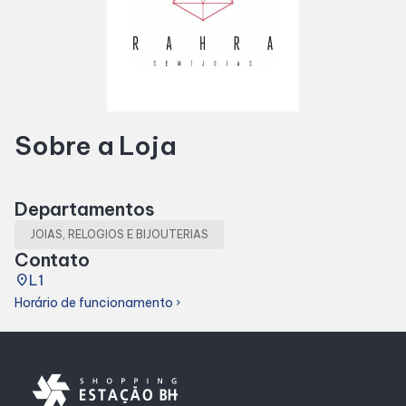
Horários
Entretenimento
Sobre a Loja
Cinema
Teatro
Departamentos
JOIAS, RELOGIOS E BIJOUTERIAS
Fique por Dentro
Contato
place
L1
Horário de funcionamento
Eventos
chevron_right
Lojas e Restaurantes