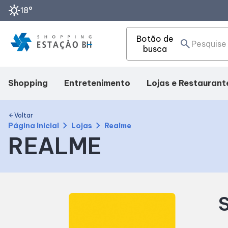
sunny
18°
Botão de
search
busca
Shopping
Entretenimento
Lojas e Restaurant
Mapa Interno
Cinema
Lojas
Voltar
arrow_back
chevron_right
chevron_right
Página Inicial
Lojas
Realme
REALME
Facilidades
Teatro
Alimentação
Como Chegar
Fique por Dentro
S
Horários
Eventos