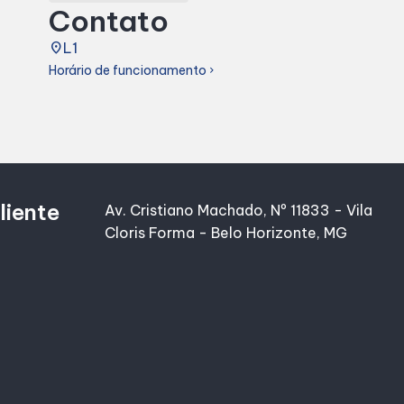
Contato
place
L1
Horário de funcionamento
chevron_right
liente
Av. Cristiano Machado, Nº 11833 - Vila
Cloris Forma - Belo Horizonte, MG