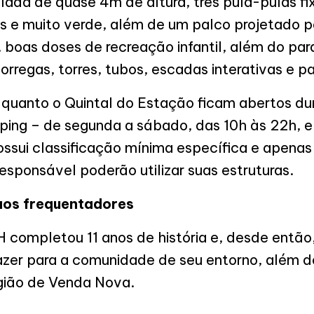
ada de quase 4m de altura, três pula-pulas fix
s e muito verde, além de um palco projetado 
, boas doses de recreação infantil, além do par
rregas, torres, tubos, escadas interativas e p
 quanto o Quintal do Estação ficam abertos du
ing – de segunda a sábado, das 10h às 22h, e
ssui classificação mínima específica e apenas
ponsável poderão utilizar suas estruturas.
 aos frequentadores
completou 11 anos de história e, desde então
azer para a comunidade de seu entorno, além d
gião de Venda Nova.