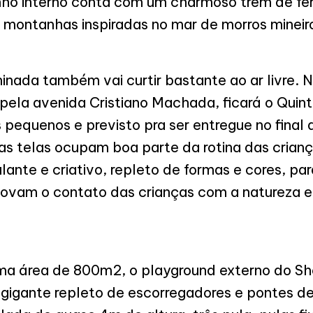
nho interno conta com um charmoso trem de fe
 montanhas inspiradas no mar de morros mineir
eninada também vai curtir bastante ao ar livre. 
pela avenida Cristiano Machada, ficará o Quint
pequenos e previsto pra ser entregue no final
 telas ocupam boa parte da rotina das crianç
nte e criativo, repleto de formas e cores, para
ovam o contato das crianças com a natureza e
ma área de 800m2, o playground externo do S
gigante repleto de escorregadores e pontes de