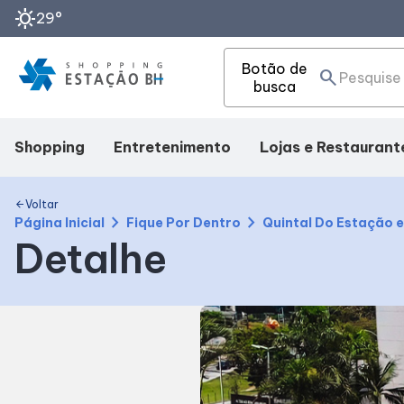
sunny
29°
Botão de
search
busca
Shopping
Entretenimento
Lojas e Restaurant
Mapa Interno
Cinema
Lojas
Voltar
arrow_back
chevron_right
chevron_right
Página Inicial
Fique Por Dentro
Quintal Do Estação e
Detalhe
Facilidades
Teatro
Alimentação
Como Chegar
Fique por Dentro
Horários
Eventos