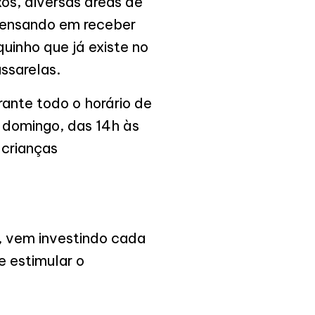
os, diversas áreas de
pensando em receber
quinho que já existe no
assarelas.
rante todo o horário de
 domingo, das 14h às
 crianças
, vem investindo cada
e estimular o