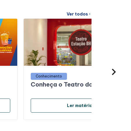
Ver todos
chevron_right
Conhecimento
Conheça o Teatro do Estação BH
arrow_forward
Ler matéria