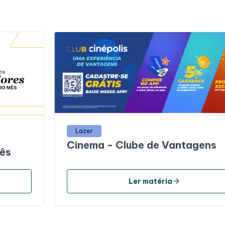
Lazer
Cinema - Clube de Vantagens
mês
arrow_forward
Ler matéria