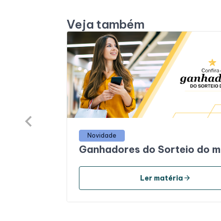
Veja também
Novidade
Ganhadores do Sorteio do 
arrow_forward
Ler matéria