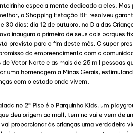
teirinho especialmente dedicado a eles. Mas pa
elhor, o Shopping Estação BH resolveu garanti
e 30 dias: dia 12 de outubro, no Dia das Crian
a inaugura o primeiro de seus dois parques fix
tá previsto para o fim deste mês. O super pre
mpromisso do empreendimento com a comunidad
de Vetor Norte e as mais de 25 mil pessoas qu
star uma homenagem a Minas Gerais, estimuland
anças com o estado onde vivem.
lada no 2º Piso é o Parquinho Kids, um playgro
que deu origem ao mall, tem no vai e vem de um
vai proporcionar às crianças uma verdadeira v