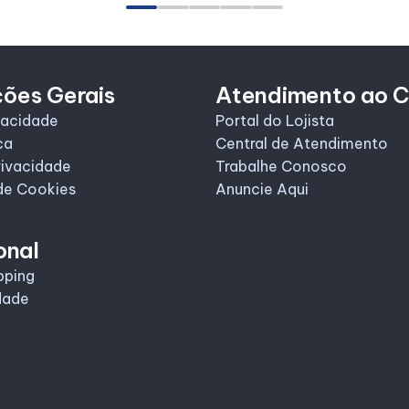
ções Gerais
Atendimento ao C
vacidade
Portal do Lojista
ca
Central de Atendimento
rivacidade
Trabalhe Conosco
de Cookies
Anuncie Aqui
onal
pping
dade